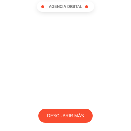
AGENCIA DIGITAL
Iceberg marketing
Estrategias digitales para desafiar los
límites
¿Listo para llevar tu negocio al siguiente nivel en
línea?
Alcanza el éxito en el mundo digital con soluciones
personalizadas y creativas
DESCUBRIR MÁS