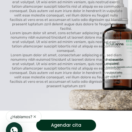
erat volutpat. Ut wisi enim ad minim veniam, quis nostrud exerci
tation ullamcorper suscipit lobortis nisl ut aliquip ex ea commodo
consequat. Duis autem vel eum iriure dolor in hendrerit in vulputate
velit esse molestie consequat, vel illum dolore eu feugiat nulla
facilisis at vero eros et accumsan et iusto odio dignissim qui blandit
praesent luptatum zzril delenit augue duis dolore te feugait nulla
facilisi.
Lorem ipsum dolor sit amet, cons ectetuer adipiscing elit, sed diam
nonummy nibh euismod tincidunt ut laoreet dolore magna aliquam
erat volutpat. Ut wisi enim ad minim veniam, quis nostrud exerci
tation ullamcorper suscipit lobortis nisl ut aliquip ex ea commodo
consequat.
Lorem ipsum dolor sit amet, consectetuer adipiscing elit, sed diam
nonummy nibh euismod tincidunt ut laoreet dolore magna aliquam
erat volutpat. Ut wisi enim ad minim veniam, quis nostrud exerci
tation ullamcorper suscipit lobortis nisl ut aliquip ex ea commodo
consequat. Duis autem vel eum iriure dolor in hendrerit in vulputate
velit esse molestie consequat, vel illum dolore eu feugiat nulla
facilisis at vero eros et accumsan et iusto odio dignissim qui blandit
praesent luptatum zzril
Agendar cita